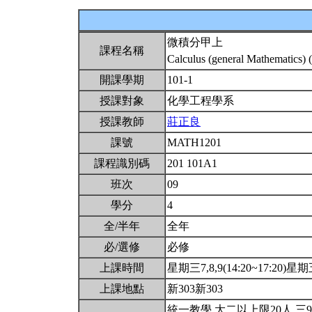
微積分甲上
課程名稱
Calculus (general Mathematics) 
開課學期
101-1
授課對象
化學工程學系
授課教師
莊正良
課號
MATH1201
課程識別碼
201 101A1
班次
09
學分
4
全/半年
全年
必/選修
必修
上課時間
星期三7,8,9(14:20~17:20)星期五
上課地點
新303新303
統一教學.大二以上限20人.三