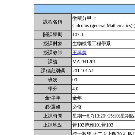
微積分甲上
課程名稱
Calculus (general Mathematics) 
開課學期
107-1
授課對象
生物機電工程學系
授課教師
王藹農
課號
MATH1201
課程識別碼
201 101A1
班次
09
學分
4.0
全/半年
全年
必/選修
必修
上課時間
星期一6,7(13:20~15:10)星期四10
上課地點
普103博雅101普103
統一教學.大二以上限20人.四1