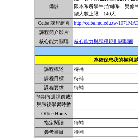
備註
限本系所學生(含輔系、雙修生
總人數上限：140人
Ceiba 課程網頁
http://ceiba.ntu.edu.tw/1071M
課程簡介影片
核心能力關聯
核心能力與課程規劃關聯圖
為確保您我的權利,
課程概述
待補
課程目標
待補
課程要求
待補
預期每週課前或/
與課後學習時數
Office Hours
指定閱讀
待補
參考書目
待補