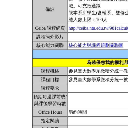
域。可充抵通識
備註
限本系所學生(含輔系、雙修生
總人數上限：100人
Ceiba 課程網頁
http://ceiba.ntu.edu.tw/981calcul
課程簡介影片
核心能力關聯
核心能力與課程規劃關聯圖
為確保您我的權利,
課程概述
參見臺大數學系微積分統一
課程目標
參見臺大數學系微積分統一
課程要求
預期每週課前或/
與課後學習時數
Office Hours
另約時間
指定閱讀