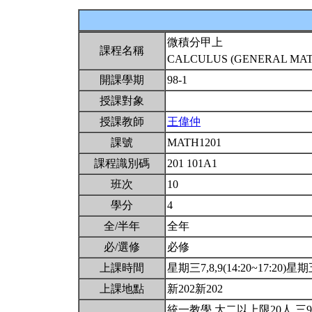
微積分甲上
課程名稱
CALCULUS (GENERAL MATH
開課學期
98-1
授課對象
授課教師
王偉仲
課號
MATH1201
課程識別碼
201 101A1
班次
10
學分
4
全/半年
全年
必/選修
必修
上課時間
星期三7,8,9(14:20~17:20)星期五
上課地點
新202新202
統一教學.大二以上限20人.三