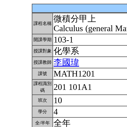
微積分甲上
課程名稱
Calculus (general Ma
103-1
開課學期
化學系
授課對象
李國瑋
授課教師
MATH1201
課號
課程識別
201 101A1
碼
10
班次
4
學分
全年
全/半年