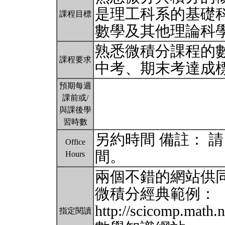
是理工科系的基礎
課程目標
數學及其他理論科
熟悉微積分課程的
課程要求
中考、期末考達成
預期每週
課前或/
與課後學
習時數
另約時間 備註： 請 Ema
Office
間。
Hours
兩個不錯的網站供
微積分經典範例：
http://scicomp.math.n
指定閱讀