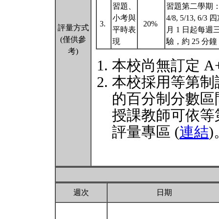
習題、
習題第二學期：自 
小考與
4/8, 5/13,
3.
20%
評量方式
平時表
月 1 日起每週三交
(僅供參
現
驗，約 25 分鐘
考)
本校尚無訂定 A
本校採用等第制
的百分制分數區
授課教師可依等
評量專區 (
連結
)
週次
日期