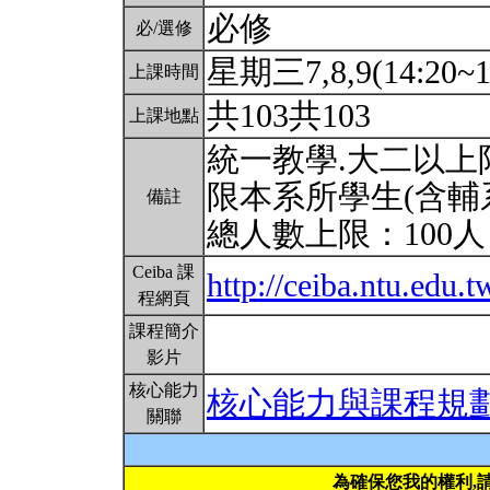
必修
必/選修
星期三7,8,9(14:20~1
上課時間
共103共103
上課地點
統一教學.大二以上限
限本系所學生(含輔
備註
總人數上限：100
Ceiba 課
http://ceiba.ntu.ed
程網頁
課程簡介
影片
核心能力
核心能力與課程規
關聯
為確保您我的權利,