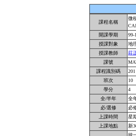
微
課程名稱
CA
開課學期
99-
授課對象
地
授課教師
莊
課號
MA
課程識別碼
201
班次
10
學分
4
全/半年
全
必/選修
必
上課時間
星期三
上課地點
新3
統