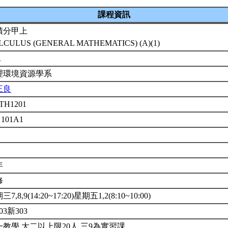
課程資訊
積分甲上
LCULUS (GENERAL MATHEMATICS) (A)(1)
1
理環境資源學系
正良
TH1201
 101A1
年
修
7,8,9(14:20~17:20)星期五1,2(8:10~10:00)
03新303
一教學.大二以上限20人.三9為實習課.