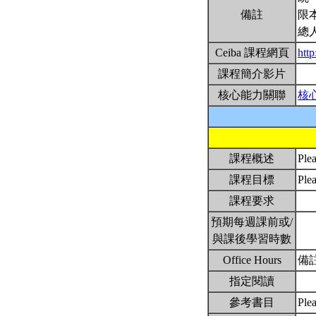
備註
限
總
Ceiba 課程網頁
htt
課程簡介影片
核心能力關聯
核
課程概述
Ple
課程目標
Ple
課程要求
預期每週課前或/
與課後學習時數
Office Hours
備註
指定閱讀
參考書目
Pl