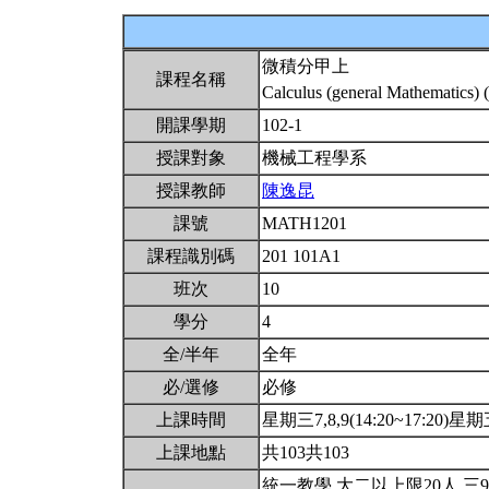
微積分甲上
課程名稱
Calculus (general Mathematics) 
開課學期
102-1
授課對象
機械工程學系
授課教師
陳逸昆
課號
MATH1201
課程識別碼
201 101A1
班次
10
學分
4
全/半年
全年
必/選修
必修
上課時間
星期三7,8,9(14:20~17:20)星期五
上課地點
共103共103
統一教學.大二以上限20人.三