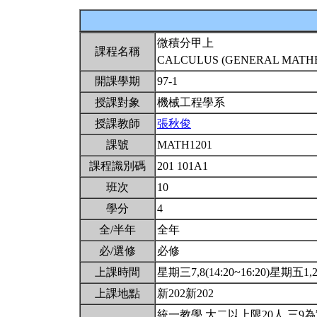
微積分甲上
課程名稱
CALCULUS (GENERAL MATHEM
開課學期
97-1
授課對象
機械工程學系
授課教師
張秋俊
課號
MATH1201
課程識別碼
201 101A1
班次
10
學分
4
全/半年
全年
必/選修
必修
上課時間
星期三7,8(14:20~16:20)星期五1,2(
上課地點
新202新202
統一教學.大二以上限20人.三9