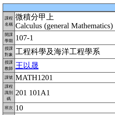
微積分甲上
課程
Calculus (general Mathematics)
名稱
開課
107-1
學期
授課
工程科學及海洋工程學系
對象
授課
王以晟
教師
MATH1201
課號
課程
201 101A1
識別
碼
10
班次