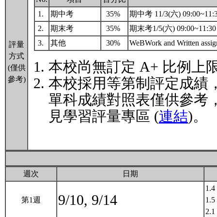
1.
期中考
35%
期中考 11/3(六) 09:00~1
2.
期末考
35%
期末考1/5(六) 09:00~11:
3.
其他
30%
WeBWork and Written assi
評量
方式
本校尚無訂定 A+ 比例上
(僅供
參考)
本校採用等第制評定成績
單科成績對照表僅供參考
見學習評量專區 (
連結
)。
週次
日期
1.4
9/10, 9/14
第1週
1.5
2.1