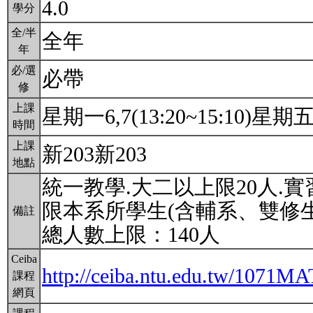
4.0
學分
全/半
全年
年
必/選
必帶
修
上課
星期一6,7(13:20~15:10)星期五1,
時間
上課
新203新203
地點
統一教學.大二以上限20人.實
限本系所學生(含輔系、雙修生
備註
總人數上限：140人
Ceiba
http://ceiba.ntu.edu.tw/1071
課程
網頁