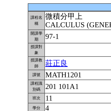
微積分甲上
課程名
CALCULUS (GENER
稱
開課學
97-1
期
授課對
象
授課教
莊正良
師
MATH1201
課號
課程識
201 101A1
別碼
11
班次
4
學分