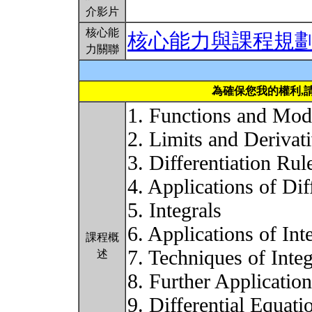
介影片
核心能
核心能力與課程規
力關聯
為確保您我的權利,
1. Functions and Mod
2. Limits and Derivat
3. Differentiation Rul
4. Applications of Dif
5. Integrals
6. Applications of Int
課程概
7. Techniques of Integ
述
8. Further Application
9. Differential Equati