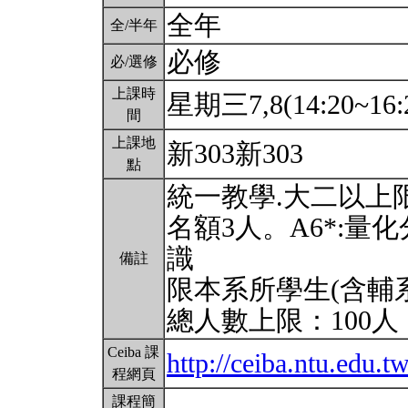
全年
全/半年
必修
必/選修
上課時
星期三7,8(14:20~16:
間
上課地
新303新303
點
統一教學.大二以上限
名額3人。A6*:
識
備註
限本系所學生(含輔
總人數上限：100人
Ceiba 課
http://ceiba.ntu.edu
程網頁
課程簡