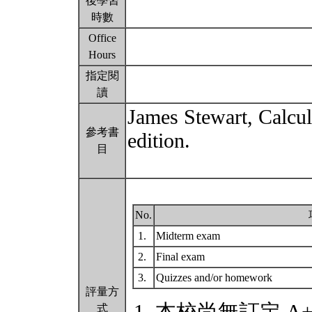
後學習
時數
Office
Hours
指定閱
讀
James Stewart, Calcul
參考書
edition.
目
No.
1.
Midterm exam
2.
Final exam
3.
Quizzes and/or homework
評量方
式