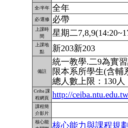
全年
全/半年
必帶
必/選修
上課時
星期二7,8,9(14:20~1
間
上課地
新203新203
點
統一教學.二9為實習
限本系所學生(含輔
備註
總人數上限：130人
Ceiba 課
http://ceiba.ntu.edu.
程網頁
課程簡
介影片
核心能
核心能力與課程規