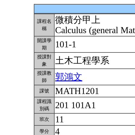
微積分甲上
課程名
Calculus (general Mat
稱
開課學
101-1
期
授課對
土木工程學系
象
授課教
郭鴻文
師
MATH1201
課號
課程識
201 101A1
別碼
11
班次
4
學分