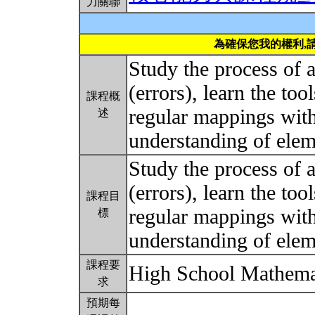
力關聯
為確保您我的權利,
Study the process of a
(errors), learn the to
課程概
regular mappings with
述
understanding of elem
Study the process of a
(errors), learn the to
課程目
regular mappings with
標
understanding of elem
課程要
High School Mathema
求
預期每