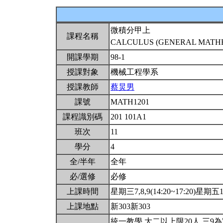
微積分甲上
課程名稱
CALCULUS (GENERAL MATHEM
開課學期
98-1
授課對象
機械工程學系
授課教師
蔡炅男
課號
MATH1201
課程識別碼
201 101A1
班次
11
學分
4
全/半年
全年
必/選修
必修
上課時間
星期三7,8,9(14:20~17:20)星期五1,2
上課地點
新303新303
統一教學.大二以上限20人.三9為