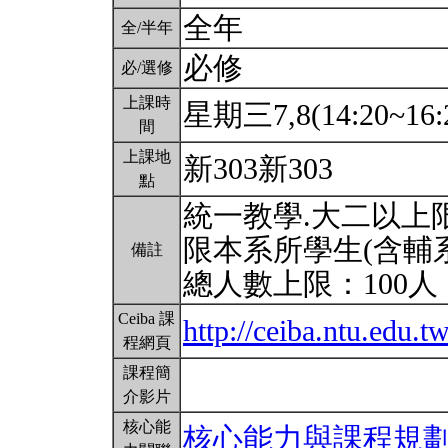
全年
全/半年
必修
必/選修
上課時
星期三7,8(14:20~16:
間
上課地
新303新303
點
統一教學.大二以上限
限本系所學生(含輔
備註
總人數上限：100人
Ceiba 課
http://ceiba.ntu.edu
程網頁
課程簡
介影片
核心能
核心能力與課程規