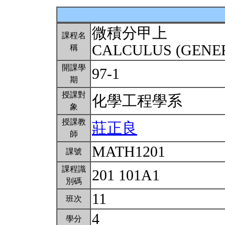
微積分甲上
課程名
CALCULUS (GENER
稱
開課學
97-1
期
授課對
化學工程學系
象
授課教
莊正良
師
MATH1201
課號
課程識
201 101A1
別碼
11
班次
4
學分