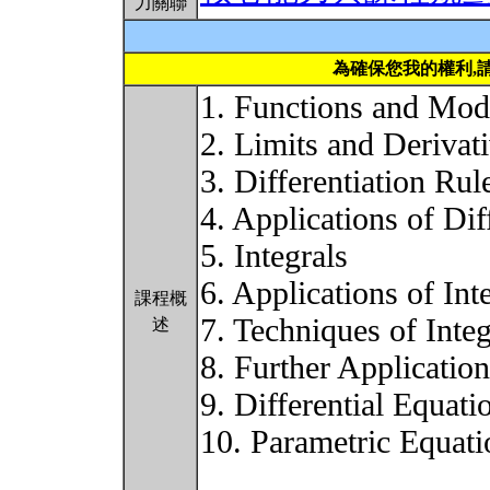
力關聯
為確保您我的權利,
1. Functions and Mod
2. Limits and Derivat
3. Differentiation Rul
4. Applications of Dif
5. Integrals
6. Applications of Int
課程概
7. Techniques of Integ
述
8. Further Application
9. Differential Equati
10. Parametric Equati