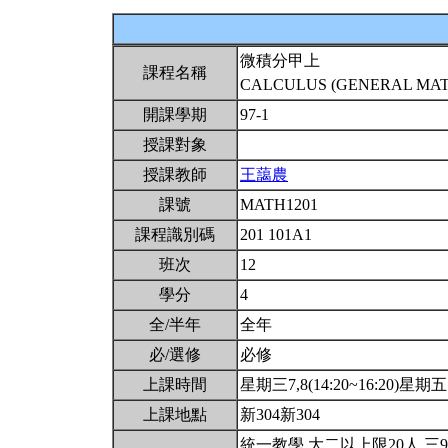
微積分甲上
課程名稱
CALCULUS (GENERAL MATH
開課學期
97-1
授課對象
授課教師
王藹農
課號
MATH1201
課程識別碼
201 101A1
班次
12
學分
4
全/半年
全年
必/選修
必修
上課時間
星期三7,8(14:20~16:20)星期五1,
上課地點
新304新304
統一教學.大二以上限20人.三