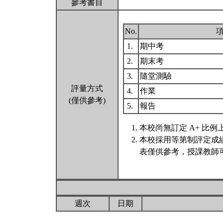
參考書目
No.
1.
期中考
2.
期末考
3.
隨堂測驗
評量方式
4.
作業
(僅供參考)
5.
報告
本校尚無訂定 A+ 比例
本校採用等第制評定成
表僅供參考，授課教師
週次
日期