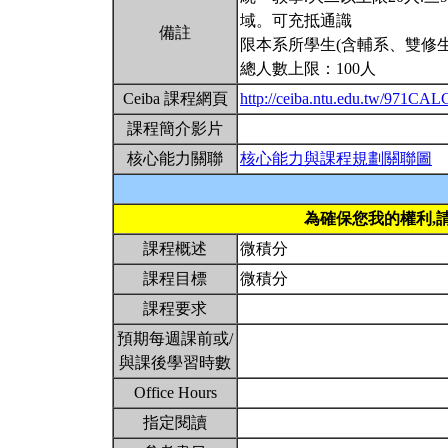
域。可充抵通識
備註
限本系所學生(含輔系、雙修生
總人數上限：100人
Ceiba 課程網頁
http://ceiba.ntu.edu.tw/971C
課程簡介影片
核心能力關聯
核心能力與課程規劃關聯圖
為確保您我的權利,
課程概述
微積分
課程目標
微積分
課程要求
預期每週課前或/
與課後學習時數
Office Hours
指定閱讀