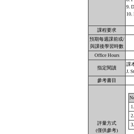
9. D
10.
課程要求
預期每週課前或/
與課後學習時數
Office Hours
課
指定閱讀
J. S
參考書目
N
1
2
評量方式
3
(僅供參考)