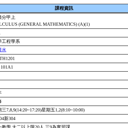
課程資訊
積分甲上
LCULUS (GENERAL MATHEMATICS) (A)(1)
1
學工程學系
漢水
TH1201
 101A1
年
修
7,8,9(14:20~17:20)星期五1,2(8:10~10:00)
04新304
一教學.大二以上限20人.三9為實習課.