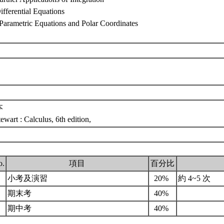
ifferential Equations
 Parametric Equations and Polar Coordinates
本
tewart : Calculus, 6th edition,
o.
項目
百分比
.
小考及演習
20%
約 4~5 次
.
期末考
40%
.
期中考
40%