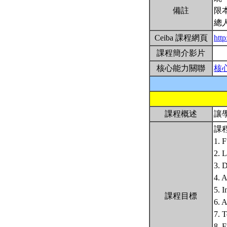
備註
限
總
Ceiba 課程網頁
htt
課程簡介影片
核心能力關聯
核
課程概述
讓
課
1. 
2. L
3. D
4. A
5. I
課程目標
6. A
7. T
8. F