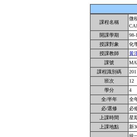
微
課程名稱
CA
開課學期
98-
授課對象
化
授課教師
黃
課號
MA
課程識別碼
201
班次
12
學分
4
全/半年
全
必/選修
必
上課時間
星期三
上課地點
新3
統