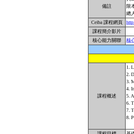
備註
限
總
Ceiba 課程網頁
htt
課程簡介影片
核心能力關聯
核
1. L
2. D
3. 
4. I
課程概述
5. A
6. T
7. T
8. P
課程目標
基