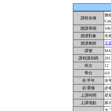
微
課程名稱
Cal
開課學期
106
授課對象
生
授課教師
王
課號
MA
課程識別碼
201
班次
12
學分
4.0
全/半年
全
必/選修
必
上課時間
星期一
上課地點
新2
大