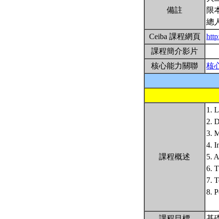
備註
限
總
Ceiba 課程網頁
htt
課程簡介影片
核心能力關聯
核
1. L
2. D
3. 
4. I
課程概述
5. A
6. T
7. T
8. P
課程目標
基