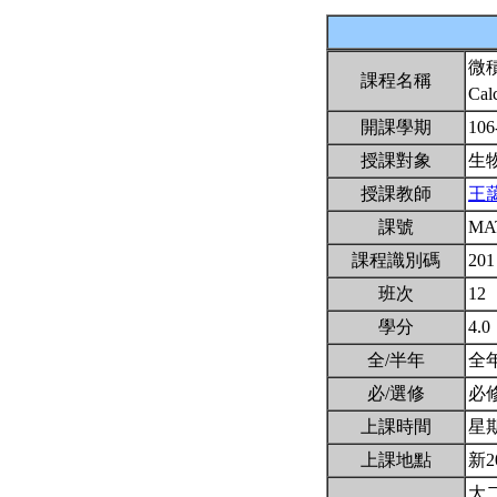
微
課程名稱
Cal
開課學期
106
授課對象
生
授課教師
王
課號
MA
課程識別碼
201
班次
12
學分
4.0
全/半年
全
必/選修
必
上課時間
星期一
上課地點
新2
大