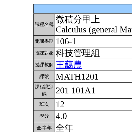
微積分甲上
課程名稱
Calculus (general Ma
106-1
開課學期
科技管理組
授課對象
王藹農
授課教師
MATH1201
課號
課程識別
201 101A1
碼
12
班次
4.0
學分
全年
全/半年