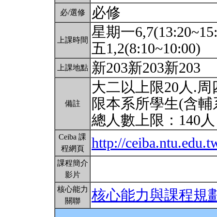
必修
必/選修
星期一6,7(13:20~15
上課時間
五1,2(8:10~10:00)
新203新203新203
上課地點
大二以上限20人.周
限本系所學生(含輔
備註
總人數上限：140
Ceiba 課
http://ceiba.ntu.ed
程網頁
課程簡介
影片
核心能力
核心能力與課程規
關聯