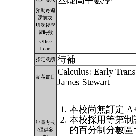
基礎高中數學
預期每週
課前或/
與課後學
習時數
Office
Hours
待補
指定閱讀
Calculus: Early Tra
參考書目
James Stewart
本校尚無訂定 A
本校採用等第制
評量方式
的百分制分數區
(僅供參