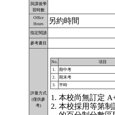
與課後學
習時數
Office
另約時間
Hours
指定閱讀
參考書目
No.
項目
1.
期中考
2.
期末考
3.
平時
評量方式
本校尚無訂定 A
(僅供參
本校採用等第制
考)