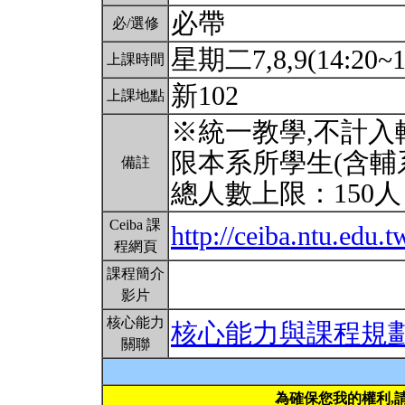
必帶
必/選修
星期二7,8,9(14:20~1
上課時間
新102
上課地點
※統一教學,不計入
限本系所學生(含輔
備註
總人數上限：150
Ceiba 課
http://ceiba.ntu.edu
程網頁
課程簡介
影片
核心能力
核心能力與課程規
關聯
為確保您我的權利,