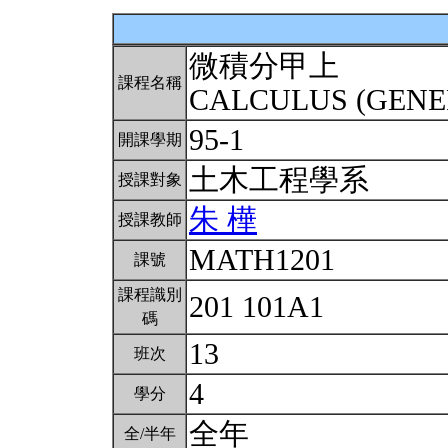
微積分甲上
課程名稱
CALCULUS (GENE
95-1
開課學期
土木工程學系
授課對象
朱 樺
授課教師
MATH1201
課號
課程識別
201 101A1
碼
13
班次
4
學分
全年
全/半年