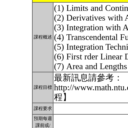
(1) Limits and Conti
(2) Derivatives with
(3) Integration with
(4) Transcendental 
課程概述
(5) Integration Tech
(6) First rder Linear
(7) Area and Lengths
最新訊息請參考：
http://www.math.n
課程目標
程】
課程要求
預期每週
課前或/