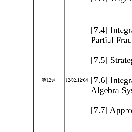
[7.4] Integ
Partial Frac
[7.5] Strate
[7.6] Integ
第12週
12/02,12/04
Algebra Sy
[7.7] Appro