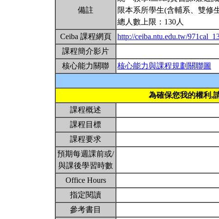
備註
限本系所學生(含輔系、雙修生
總人數上限：130人
Ceiba 課程網頁
http://ceiba.ntu.edu.tw/971cal_1
課程簡介影片
核心能力關聯
核心能力與課程規劃關聯圖
為確保您我的權利,
課程概述
課程目標
課程要求
預期每週課前或/
與課後學習時數
Office Hours
指定閱讀
參考書目