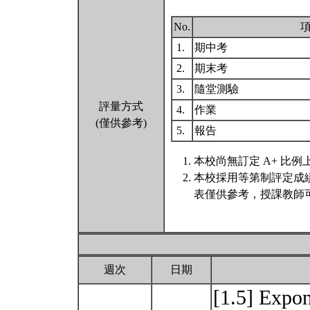
No.
1.
期中考
2.
期末考
3.
隨堂測驗
評量方式
4.
作業
(僅供參考)
5.
報告
本校尚無訂定 A+ 比例
本校採用等第制評定成
表僅供參考，授課教師
週次
日期
[1.5] Expon