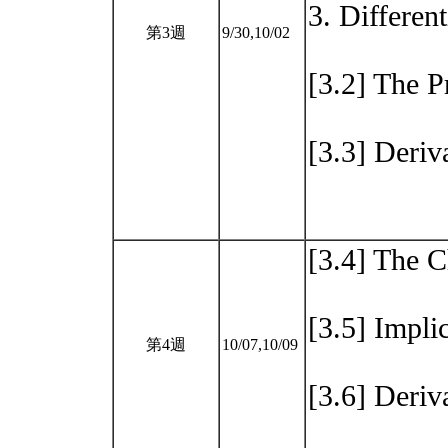
3. Differen
第3週
9/30,10/02
[3.2] The P
[3.3] Deriv
[3.4] The C
[3.5] Implic
第4週
10/07,10/09
[3.6] Deriv