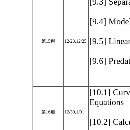
[9.3] Separ
[9.4] Mode
[9.5] Linea
第15週
12/23,12/25
[9.6] Pre
[10.1] Curv
Equations
第16週
12/30,1/01
[10.2] Calc