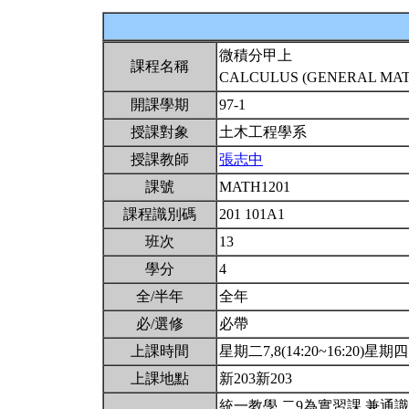
微積分甲上
課程名稱
CALCULUS (GENERAL MATH
開課學期
97-1
授課對象
土木工程學系
授課教師
張志中
課號
MATH1201
課程識別碼
201 101A1
班次
13
學分
4
全/半年
全年
必/選修
必帶
上課時間
星期二7,8(14:20~16:20)星期四5,
上課地點
新203新203
統一教學.二9為實習課.兼通識