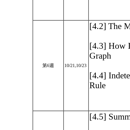
[4.2] The 
[4.3] How D
Graph
第6週
10/21,10/23
[4.4] Indet
Rule
[4.5] Summ