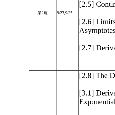
[2.5] Conti
第2週
9/23,9/25
[2.6] Limits
Asymptote
[2.7] Deriv
[2.8] The D
[3.1] Deriv
Exponentia