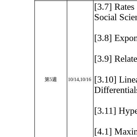
[3.7] Rates
Social Sc
[3.8] Expo
[3.9] Relat
[3.10] Lin
第5週
10/14,10/16
Differential
[3.11] Hy
[4.1] Max