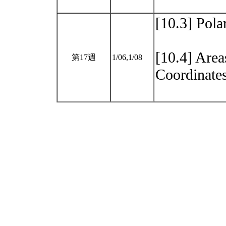
[10.3] Pola
[10.4] Area
第17週
1/06,1/08
Coordinate