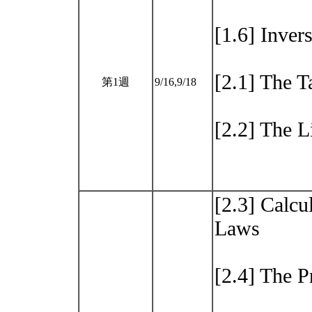
[1.6] Inver
[2.1] The T
第1週
9/16,9/18
[2.2] The L
[2.3] Calcu
Laws
[2.4] The P