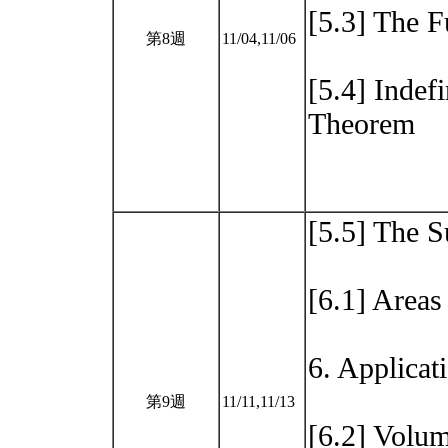
[5.3] The 
第8週
11/04,11/06
[5.4] Indef
Theorem
[5.5] The S
[6.1] Area
6. Applicat
第9週
11/11,11/13
[6.2] Volu