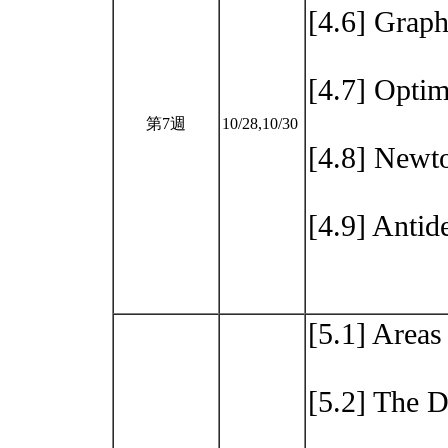
[4.6] Graph
[4.7] Optim
第7週
10/28,10/30
[4.8] New
[4.9] Antid
[5.1] Areas
[5.2] The D