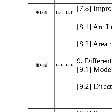
[7.8] Impro
第13週
12/09,12/11
[8.1] Arc L
[8.2] Area 
9. Differen
第14週
12/16,12/18
[9.1] Model
[9.2] Direc