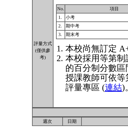
No.
項目
1.
小考
2.
期中考
3.
期末考
評量方式
本校尚無訂定 A
(僅供參
本校採用等第制
考)
的百分制分數區
授課教師可依等
評量專區 (
連結
)
週次
日期