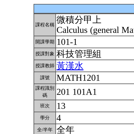
微積分甲上
課程名稱
Calculus (general Ma
101-1
開課學期
科技管理組
授課對象
黃漢水
授課教師
MATH1201
課號
課程識別
201 101A1
碼
13
班次
4
學分
全年
全/半年