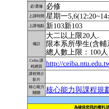
必修
必/選修
星期一5,6(12:20~14:
上課時間
新103新103
上課地點
大二以上限20人.
限本系所學生(含輔
備註
總人數上限：100
Ceiba 課
http://ceiba.ntu.edu
程網頁
課程簡介
影片
核心能力
核心能力與課程規
關聯
為確保您我的權利,