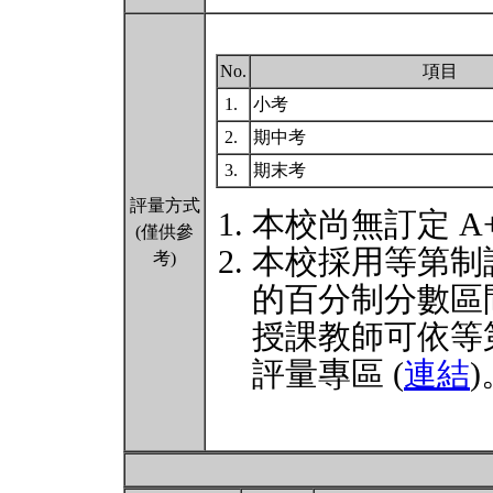
No.
項目
1.
小考
2.
期中考
3.
期末考
評量方式
本校尚無訂定 A
(僅供參
本校採用等第制
考)
的百分制分數區
授課教師可依等
評量專區 (
連結
)