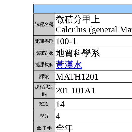
微積分甲上
課程名稱
Calculus (general Ma
100-1
開課學期
地質科學系
授課對象
黃漢水
授課教師
MATH1201
課號
課程識別
201 101A1
碼
14
班次
4
學分
全年
全/半年