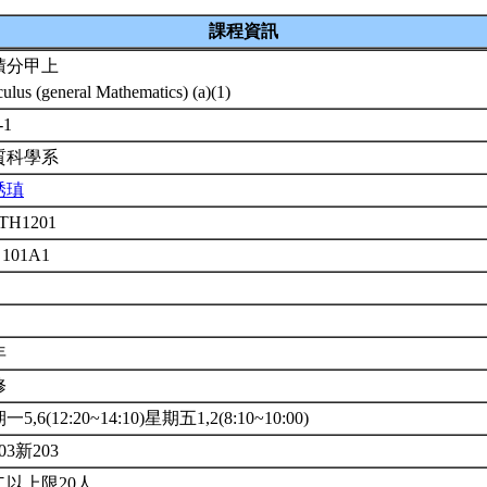
課程資訊
積分甲上
culus (general Mathematics) (a)(1)
-1
質科學系
琇瑱
TH1201
 101A1
年
修
5,6(12:20~14:10)星期五1,2(8:10~10:00)
03新203
以上限20人.