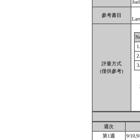
Joe
參考書目
Lar
N
1
2
評量方式
3
(僅供參考)
週次
第1週
9/10,9