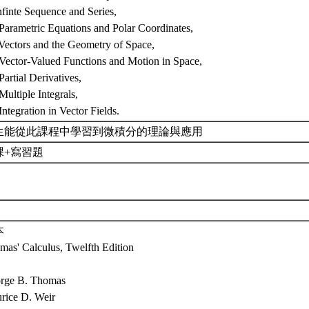
nfinte Sequence and Series,
 Parametric Equations and Polar Coordinates,
 Vectors and the Geometry of Space,
 Vector-Valued Functions and Motion in Space,
Partial Derivatives,
Multiple Integrals,
Integration in Vector Fields.
生能從此課程中學習到微積分的理論與應用
課+寫習題
本
mas' Calculus, Twelfth Edition
rge B. Thomas
rice D. Weir