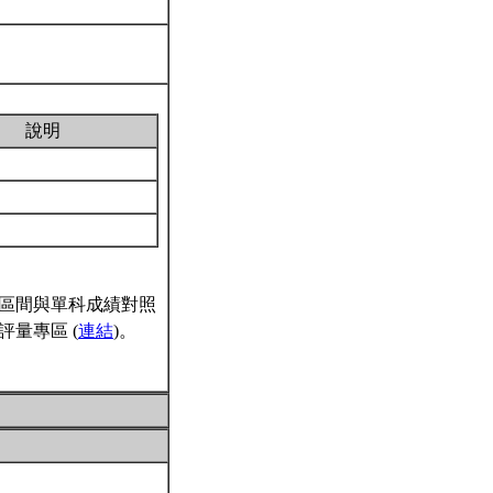
說明
區間與單科成績對照
量專區 (
連結
)。