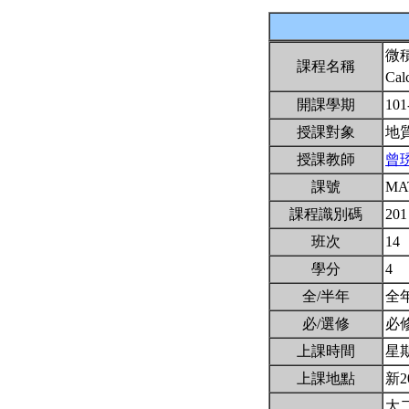
微
課程名稱
Cal
開課學期
101
授課對象
地
授課教師
曾
課號
MA
課程識別碼
201
班次
14
學分
4
全/半年
全
必/選修
必
上課時間
星期一
上課地點
新2
大二