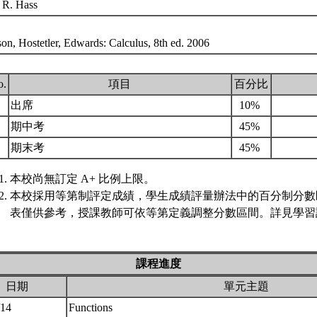
l R. Hass
son, Hostetler, Edwards: Calculus, 8th ed. 2006
o.
項目
百分比
.
出席
10%
.
期中考
45%
.
期末考
45%
本校尚無訂定 A+ 比例上限。
本校採用等第制評定成績，學生成績評量辦法中的百分制分數
表僅供參考，授課教師可依等第定義調整分數區間。詳見學習評
課程進度
日期
單元主題
/14
Functions