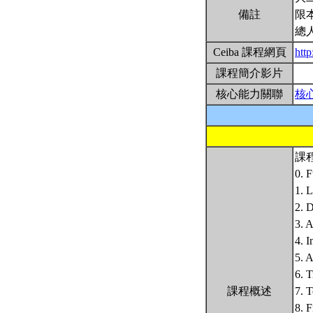
備註
限
總
Ceiba 課程網頁
http
課程簡介影片
核心能力關聯
核
課
0. F
1. L
2. D
3. A
4. I
5. A
6. T
課程概述
7. T
8. F