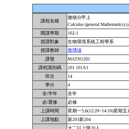
微積分甲上
課程名稱
Calculus (general Mathematics) (
開課學期
102-1
授課對象
生物環境系統工程學系
授課教師
曾琇瑱
課號
MATH1201
課程識別碼
201 101A1
班次
14
學分
4
全/半年
全年
必/選修
必修
上課時間
星期一5,6(12:20~14:10)星期五1,2
上課地點
新203新204
大二以上限20人.