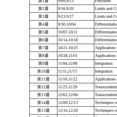
第1週
9/09,9/13
Functions
第2週
9/16,9/20
Limits and C
第3週
9/23,9/27
Limits and Co
第4週
9/30,10/04
Differentiati
第5週
10/07,10/11
Differentiati
第6週
10/14,10/18
Different
第7週
10/21,10/25
Applications
第8週
10/28,11/01
Applications
第9週
11/04,11/08
Integration
第10週
11/11,11/15
Integration
第11週
11/18,11/22
Application
第12週
11/25,11/29
Transcendent
第13週
12/02,12/06
Transcendent
第14週
12/09,12/13
Techniques o
第15週
12/16,12/20
Techniques o