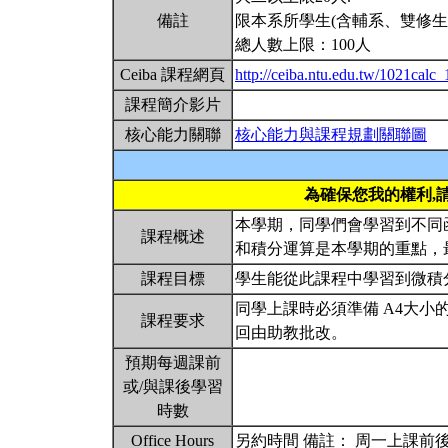
備註
限本系所學生(含輔系、雙修生
總人數上限：100人
Ceiba 課程網頁
http://ceiba.ntu.edu.tw/1021calc_
課程簡介影片
核心能力關聯
核心能力與課程規劃關聯圖
為確保您我的權利,
本學期，同學們會學習到不同
課程概述
和積分運算是本學期的重點，
課程目標
學生能從此課程中學習到微積
同學上課時必須準備 A4大
課程要求
回由助教批改。
預期每週課前
或/與課後學習
時數
Office Hours
另約時間 備註： 周一上課前