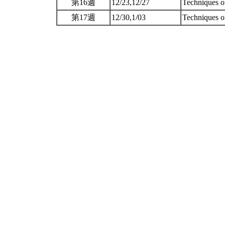
第16週
12/23,12/27
Techniques o
第17週
12/30,1/03
Techniques o