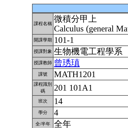
微積分甲上
課程名稱
Calculus (general Ma
101-1
開課學期
生物機電工程學系
授課對象
曾琇瑱
授課教師
MATH1201
課號
課程識別
201 101A1
碼
14
班次
4
學分
全年
全/半年