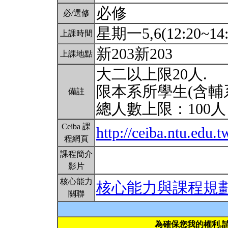
必修
必/選修
星期一5,6(12:20~14:
上課時間
新203新203
上課地點
大二以上限20人.
限本系所學生(含輔
備註
總人數上限：100
Ceiba 課
http://ceiba.ntu.edu.
程網頁
課程簡介
影片
核心能力
核心能力與課程規
關聯
為確保您我的權利,