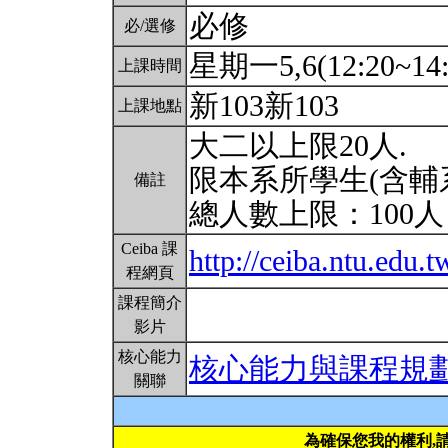
必修
必/選修
星期一5,6(12:20~14:
上課時間
新103新103
上課地點
大二以上限20人.
限本系所學生(含輔
備註
總人數上限：100
Ceiba 課
http://ceiba.ntu.edu
程網頁
課程簡介
影片
核心能力
核心能力與課程規
關聯
為確保您我的權利,