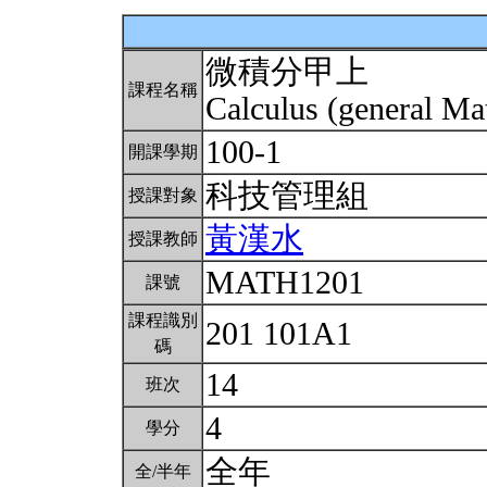
微積分甲上
課程名稱
Calculus (general Ma
100-1
開課學期
科技管理組
授課對象
黃漢水
授課教師
MATH1201
課號
課程識別
201 101A1
碼
14
班次
4
學分
全年
全/半年