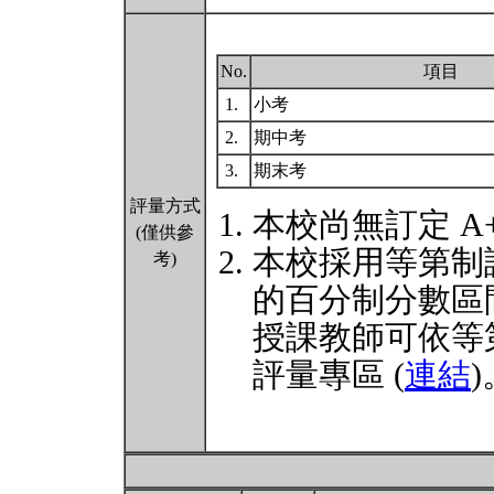
No.
項目
1.
小考
2.
期中考
3.
期末考
評量方式
本校尚無訂定 A
(僅供參
本校採用等第制
考)
的百分制分數區
授課教師可依等
評量專區 (
連結
)