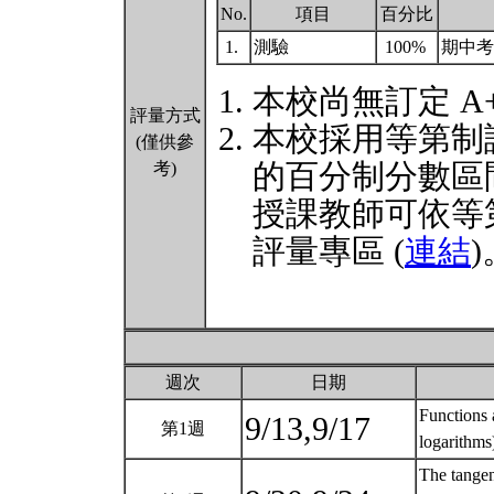
No.
項目
百分比
1.
測驗
100%
期中考
本校尚無訂定 A
評量方式
本校採用等第制
(僅供參
的百分制分數區
考)
授課教師可依等
評量專區 (
連結
)
週次
日期
Functions 
9/13,9/17
第1週
logarithm
The tangent