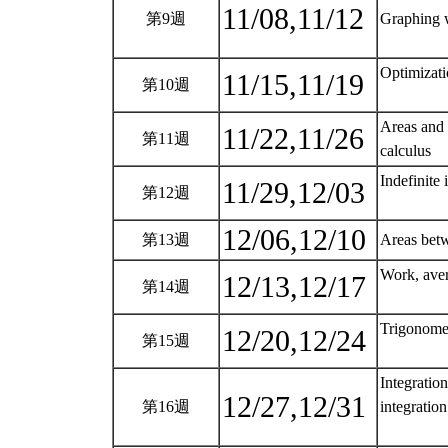
11/08,11/12
第9週
Graphing w
Optimizati
11/15,11/19
第10週
Areas and 
11/22,11/26
第11週
calculus
Indefinite 
11/29,12/03
第12週
12/06,12/10
第13週
Areas betw
Work, aver
12/13,12/17
第14週
Trigonometr
12/20,12/24
第15週
Integration
12/27,12/31
第16週
integration