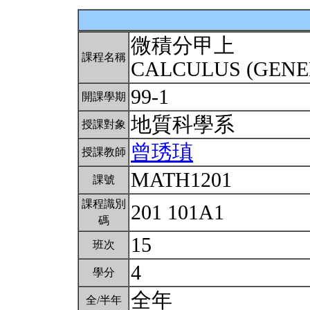
微積分甲上
課程名稱
CALCULUS (GENE
99-1
開課學期
地質科學系
授課對象
曾琇瑱
授課教師
MATH1201
課號
課程識別
201 101A1
碼
15
班次
4
學分
全年
全/半年