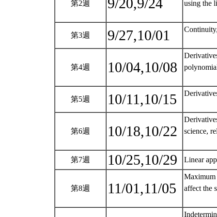
9/20,9/24
第2週
using the l
Continuity,
9/27,10/01
第3週
Derivatives
10/04,10/08
第4週
polynomial
Derivatives
10/11,10/15
第5週
Derivatives
10/18,10/22
第6週
science, re
10/25,10/29
第7週
Linear app
Maximum a
11/01,11/05
第8週
affect the 
Indetermin