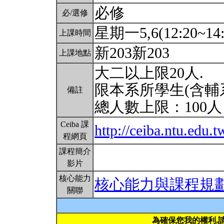
必修
必/選修
星期一5,6(12:20~14:
上課時間
新203新203
上課地點
大二以上限20人.
限本系所學生(含輔
備註
總人數上限：100
Ceiba 課
http://ceiba.ntu.edu.
程網頁
課程簡介
影片
核心能力
核心能力與課程規
關聯
為確保您我的權利,