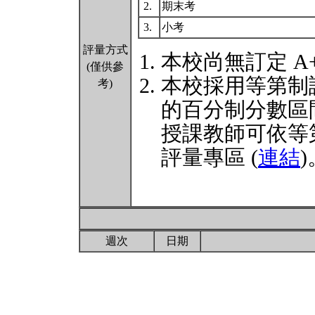
2.
期末考
3.
小考
評量方式
本校尚無訂定 A
(僅供參
本校採用等第制
考)
的百分制分數區
授課教師可依等
評量專區 (
連結
)
週次
日期