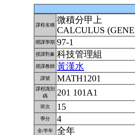
微積分甲上
課程名稱
CALCULUS (GENE
97-1
開課學期
科技管理組
授課對象
黃漢水
授課教師
MATH1201
課號
課程識別
201 101A1
碼
15
班次
4
學分
全年
全/半年