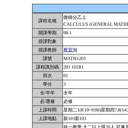
微積分乙上
課程名稱
CALCULUS (GENERAL MATHEM
開課學期
98-1
授課對象
授課教師
蔡宜洵
課號
MATH1203
課程識別碼
201 101B1
班次
01
學分
3
全/半年
全年
必/選修
必修
上課時間
星期二1(8:10~9:00)星期四7,8(14:2
上課地點
新103新103
統一教學.大二以上限20人.可