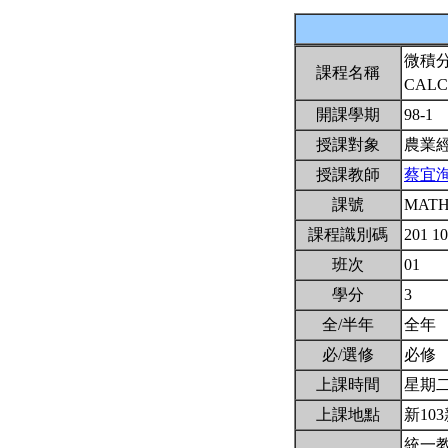
微積
課程名稱
CALC
開課學期
98-1
授課對象
農業
授課教師
蔡宜
課號
MATH
課程識別碼
201 1
班次
01
學分
3
全/半年
全年
必/選修
必修
上課時間
星期二1(
上課地點
新103
統一教