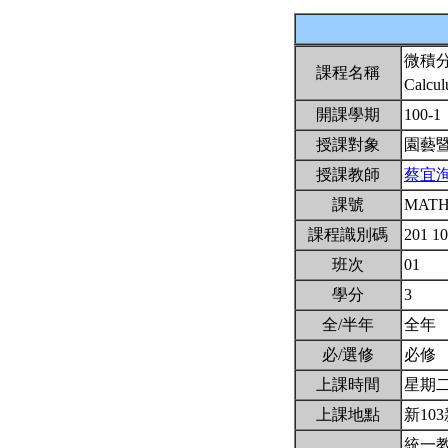
微積
課程名稱
Calcul
開課學期
100-1
授課對象
園藝
授課教師
蔡宜
課號
MATH
課程識別碼
201 1
班次
01
學分
3
全/半年
全年
必/選修
必修
上課時間
星期二1(
上課地點
新103
統一教