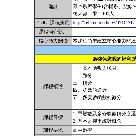
備註
限本系所學生(含輔系、雙修生
總人數上限：100人
Ceiba 課程網頁
http://ceiba.ntu.edu.tw/971CAL
課程簡介影片
核心能力關聯
本課程尚未建立核心能力關連
為確保您我的權利,
一、基本函數與極限
二、微分
三、積分
課程概述
四、函數的逼近
五、多變數函數的微分
1. 單變數及多變數微積分之
課程目標
2. 基本之機率統計概念.
課程要求
高中數學