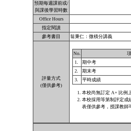
預期每週課前或/
與課後學習時數
Office Hours
指定閱讀
參考書目
翁秉仁：微積分講義
No.
1.
期中考
2.
期末考
評量方式
3.
平時成績
(僅供參考)
本校尚無訂定 A+ 比例
本校採用等第制評定成
表僅供參考，授課教師