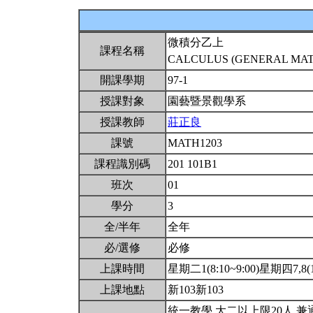
微積分乙上
課程名稱
CALCULUS (GENERAL MATH
開課學期
97-1
授課對象
園藝暨景觀學系
授課教師
莊正良
課號
MATH1203
課程識別碼
201 101B1
班次
01
學分
3
全/半年
全年
必/選修
必修
上課時間
星期二1(8:10~9:00)星期四7,8(14
上課地點
新103新103
統一教學.大二以上限20人.兼