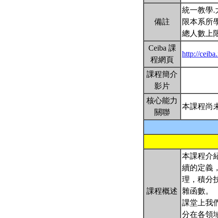
統一教學.
備註
限本系所學
總人數上限
Ceiba 課
http://cei
程網頁
課程簡介
影片
核心能力
本課程尚
關聯
本課程介
續的定義
理，積分
課程概述
雜函數。
課堂上我
分在各領