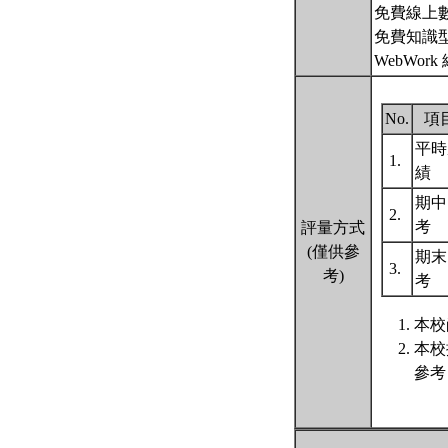
免費線上數學繪圖軟
免費知識型計算引
WebWork 網
No.
項
平時
1.
績
期中
2.
考
評量方式
(僅供參
期末
3.
考)
考
本校
本校
參考