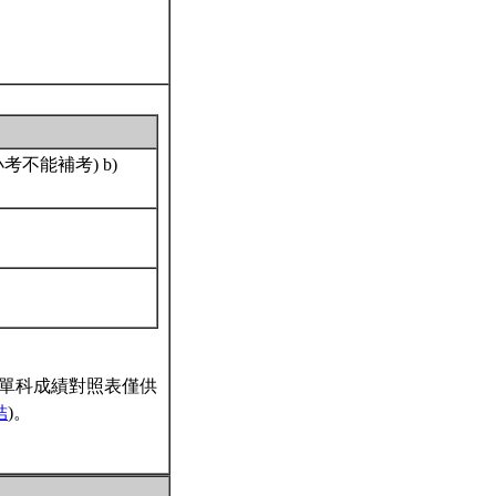
考不能補考) b)
單科成績對照表僅供
結
)。