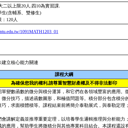
大二以上限20人.四10為實習課.
生(含輔系、雙修生)
：120人
ba.ntu.edu.tw/1091MATH1203_01
未建立核心能力關連
課程大綱
為確保您我的權利,請尊重智慧財產權及不得非法影印
紹單變數函數的微分與積分運算，和它們在各領域豐富的應用。
，微分技巧，描述函數圖形，和極值問題等。積分部分包含積分
技巧，求面積體積等。課程結束前將簡介泰勒展式，與泰勒定理
們會講解定義並推導重要定理，以培養學生邏輯推理與分析能力
域的應用，幫助學生將微積分與其他專業科目結合。本課程還設