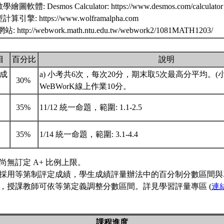
體: Desmos Calculator: https://www.desmos.com/calculator
擎: https://www.wolframalpha.com
站: http://webwork.math.ntu.edu.tw/webwork2/1081MATH1203/
目
百分比
說明
成
a) 小考共6次，每次20分，期末取5次最高分平均。(小
30%
WeBWorK線上作業10分。
35%
11/12 統一命題，範圍: 1.1-2.5
35%
1/14 統一命題，範圍: 3.1-4.4
尚無訂定 A+ 比例上限。
採用等第制評定成績，學生成績評量辦法中的百分制分數區間與
，授課教師可依等第定義調整分數區間。詳見學習評量專區 (
連
課程進度