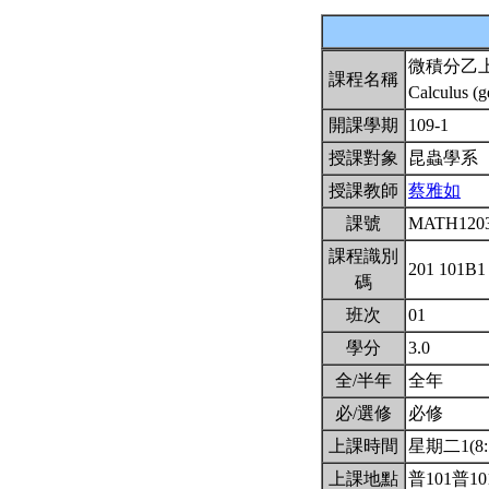
微積分乙
課程名稱
Calculus (g
開課學期
109-1
授課對象
昆蟲學系
授課教師
蔡雅如
課號
MATH120
課程識別
201 101B
碼
班次
01
學分
3.0
全/半年
全年
必/選修
必修
上課時間
星期二1(8:1
上課地點
普101普10