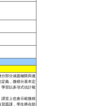
微分部分涵蓋極限與連
的定義，微積分基本定
；學習以多項式估計複
；課堂上也會示範微積
有習題課，學生將在助