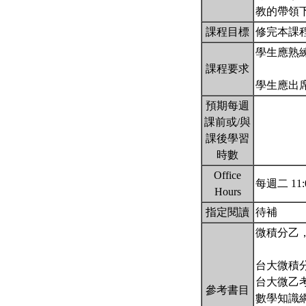
教的帶領
課程目標
修完本課
學生應熟
課程要求
學生應出
預期每週
課前或/與
課後學習
時數
Office
每週二 11
Hours
指定閱讀
待補
微積分乙
台大微積分統一教
台大微乙考古題網站
參考書目
數學知識網站: ht