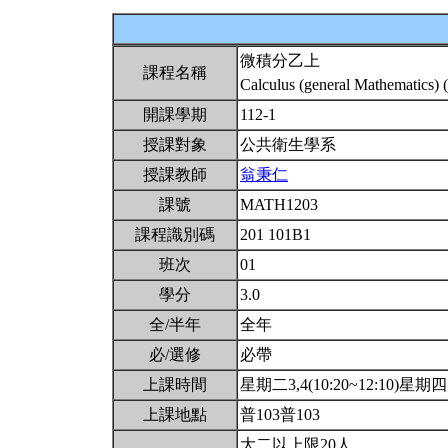
微積分乙上
課程名稱
Calculus (general Mathematics) 
開課學期
112-1
授課對象
公共衛生學系
授課教師
翁秉仁
課號
MATH1203
課程識別碼
201 101B1
班次
01
學分
3.0
全/半年
全年
必/選修
必帶
上課時間
星期二3,4(10:20~12:10)星期四10
上課地點
普103普103
大二以上限20人.