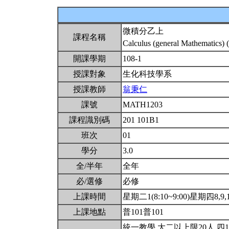
微積分乙上
課程名稱
Calculus (general Mathematics) 
開課學期
108-1
授課對象
生化科技學系
授課教師
翁秉仁
課號
MATH1203
課程識別碼
201 101B1
班次
01
學分
3.0
全/半年
全年
必/選修
必修
上課時間
星期二1(8:10~9:00)星期四8,9,10
上課地點
普101普101
統一教學.大二以上限20人.四1