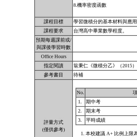
8.機率密度函數
課程目標
學習微積分的基本材料與應
課程要求
台灣高中畢業數學程度。
預期每週課前或/
與課後學習時數
Office Hours
指定閱讀
翁秉仁《微積分乙》（2015
參考書目
待補
No.
1.
期中考
2.
期末考
3.
平時成績
評量方式
(僅供參考)
本校建議 A+ 比例上