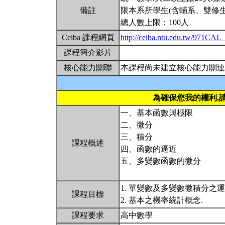
備註
限本系所學生(含輔系、雙修生
總人數上限：100人
Ceiba 課程網頁
http://ceiba.ntu.edu.tw/971CAL
課程簡介影片
核心能力關聯
本課程尚未建立核心能力關連
為確保您我的權利,
一、基本函數與極限
二、微分
三、積分
課程概述
四、函數的逼近
五、多變數函數的微分
1. 單變數及多變數微積分之
課程目標
2. 基本之機率統計概念.
課程要求
高中數學