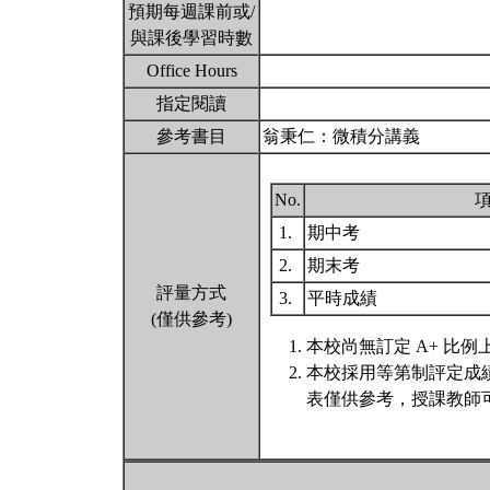
預期每週課前或/
與課後學習時數
Office Hours
指定閱讀
參考書目
翁秉仁：微積分講義
No.
1.
期中考
2.
期末考
評量方式
3.
平時成績
(僅供參考)
本校尚無訂定 A+ 比例
本校採用等第制評定成
表僅供參考，授課教師