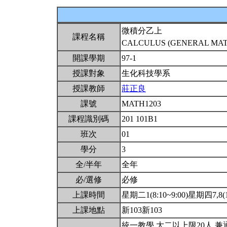
微積分乙上
課程名稱
CALCULUS (GENERAL MATH
開課學期
97-1
授課對象
生化科技學系
授課教師
莊正良
課號
MATH1203
課程識別碼
201 101B1
班次
01
學分
3
全/半年
全年
必/選修
必修
上課時間
星期二1(8:10~9:00)星期四7,8(14
上課地點
新103新103
統一教學.大二以上限20人.兼