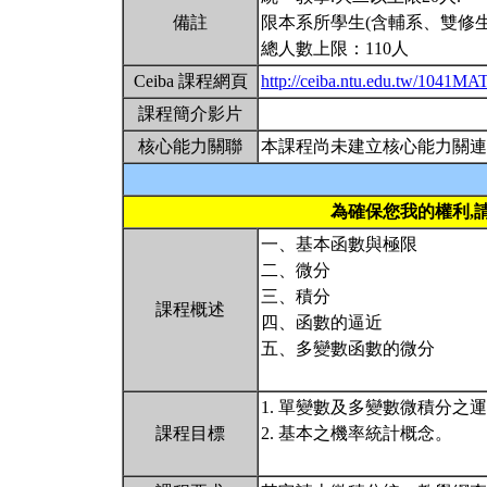
備註
限本系所學生(含輔系、雙修生
總人數上限：110人
Ceiba 課程網頁
http://ceiba.ntu.edu.tw/1041M
課程簡介影片
核心能力關聯
本課程尚未建立核心能力關連
為確保您我的權利,
一、基本函數與極限
二、微分
三、積分
課程概述
四、函數的逼近
五、多變數函數的微分
1. 單變數及多變數微積分之
課程目標
2. 基本之機率統計概念。