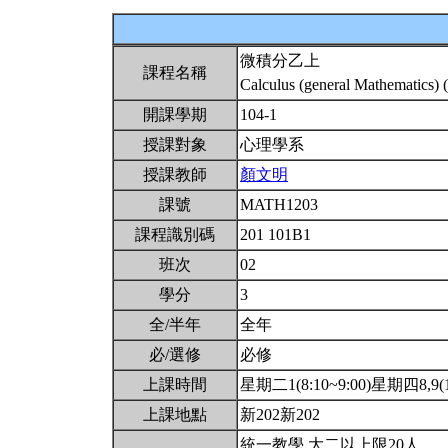
微積分乙上
課程名稱
Calculus (general Mathematics) 
開課學期
104-1
授課對象
心理學系
授課教師
顏文明
課號
MATH1203
課程識別碼
201 101B1
班次
02
學分
3
全/半年
全年
必/選修
必修
上課時間
星期二1(8:10~9:00)星期四8,9(15
上課地點
新202新202
統一教學.大二以上限20人.