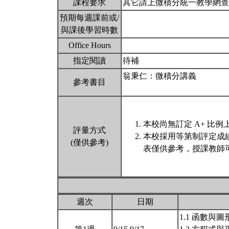
課程要求
其它請上微積分統一教學網查詢:http://
預期每週課前或/
與課後學習時數
Office Hours
指定閱讀
待補
翁秉仁：微積分講義
參考書目
本校尚無訂定 A+ 比例
評量方式
本校採用等第制評定成
(僅供參考)
表僅供參考，授課教師
週次
日期
1.1 函數與圖形(