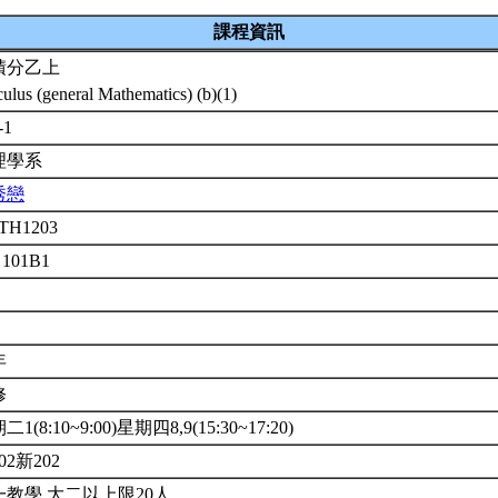
課程資訊
積分乙上
culus (general Mathematics) (b)(1)
-1
理學系
秀戀
TH1203
 101B1
年
修
1(8:10~9:00)星期四8,9(15:30~17:20)
02新202
一教學.大二以上限20人.