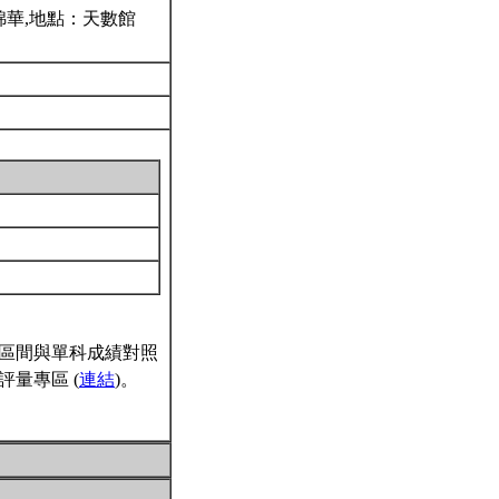
：鄭錦華,地點：天數館
區間與單科成績對照
量專區 (
連結
)。