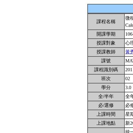
微
課程名稱
Cal
開課學期
106
授課對象
心
授課教師
黃
課號
MA
課程識別碼
201
班次
02
學分
3.0
全/半年
全
必/選修
必
上課時間
星期二
上課地點
新2
統