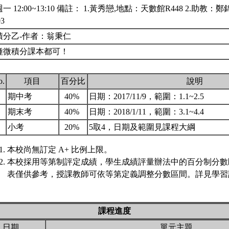
一 12:00~13:10 備註： 1.黃秀戀,地點：天數館R448 2.助教
03
積分乙-作者：翁秉仁
種微積分課本都可！
o.
項目
百分比
說明
.
期中考
40%
日期：2017/11/9，範圍：1.1~2.5
.
期末考
40%
日期：2018/1/11，範圍：3.1~4.4
.
小考
20%
5取4，日期及範圍見課程大綱
本校尚無訂定 A+ 比例上限。
本校採用等第制評定成績，學生成績評量辦法中的百分制分數
表僅供參考，授課教師可依等第定義調整分數區間。詳見學習評
課程進度
日期
單元主題