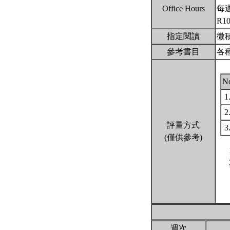
Office Hours
每週
R1
指定閱讀
微
參考書目
各
N
1
2
評量方式
3
(僅供參考)
週次