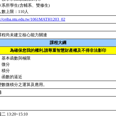
本系所學生(含輔系、雙修生)
人數上限：110人
p://ceiba.ntu.edu.tw/1061MATH1203_02
課程尚未建立核心能力關連
課程大綱
為確保您我的權利,請尊重智慧財產權及不得非法影印
、基本函數與極限
、微分
、積分
、函數的逼近
變數微積分之運算及應用。
補
二 13:20~15:10