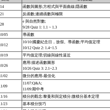
/14
函數與圖形;方程式與平面曲線;隱函數
/21
反函數;連續函數與極限
e 與自然對數;
/28
9/28 Quiz 1: 1.1 ~ 1.3
10/05
導函數
10/10:國慶紀念日，放假。導函數;平均值定理
10/12
10/12 Quiz 2: 1.4~1.5
10/19
平均值定理;切線與線性逼近
應用:描述函數圖形
10/26
10/26 Quiz 3: 2.1~2.3
11/02
微分的應用-最佳化
11/07:Q&A;
11/09
11/09:期中考
11/16
積分的觀念:黎曼和與定積分;微積分基本定理
11/23
基本積分技巧