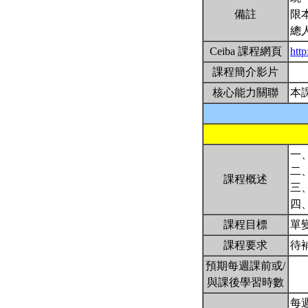
備註
限
總
Ceiba 課程網頁
htt
課程簡介影片
核心能力關聯
本
一
二
課程概述
三
四
課程目標
單
課程要求
待
預期每週課前或/
與課後學習時數
每週