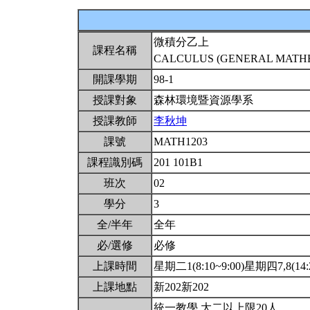
微積分乙上
課程名稱
CALCULUS (GENERAL MATHEM
開課學期
98-1
授課對象
森林環境暨資源學系
授課教師
李秋坤
課號
MATH1203
課程識別碼
201 101B1
班次
02
學分
3
全/半年
全年
必/選修
必修
上課時間
星期二1(8:10~9:00)星期四7,8(14:2
上課地點
新202新202
統一教學.大二以上限20人.