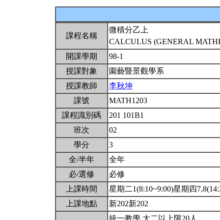
微積分乙上
課程名稱
CALCULUS (GENERAL MATHEM
開課學期
98-1
授課對象
園藝暨景觀學系
授課教師
李秋坤
課號
MATH1203
課程識別碼
201 101B1
班次
02
學分
3
全/半年
全年
必/選修
必修
上課時間
星期二1(8:10~9:00)星期四7,8(14:2
上課地點
新202新202
統一教學.大二以上限20人.