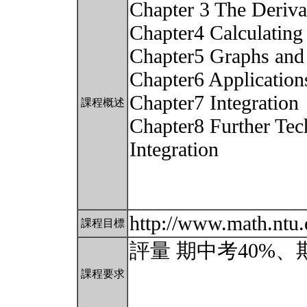
Chapter 3 The Deriva
Chapter4 Calculating 
Chapter5 Graphs and 
Chapter6 Applications
Chapter7 Integration
課程概述
Chapter8 Further Tec
Integration
http://www.math.ntu
課程目標
評量 期中考40%、
課程要求