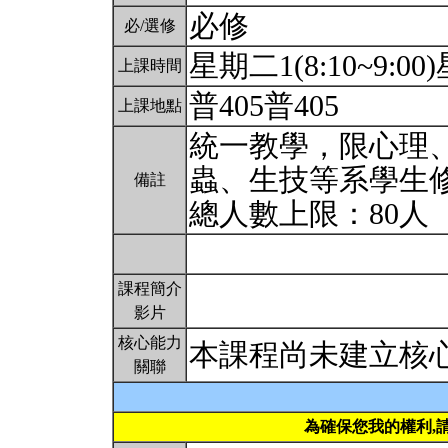
必修
必/選修
星期二1(8:10~9:00)
上課時間
普405普405
上課地點
統一教學，限心理
蟲、生技等系學生
備註
總人數上限：80人
課程簡介
影片
核心能力
本課程尚未建立核
關聯
為確保您我的權利,