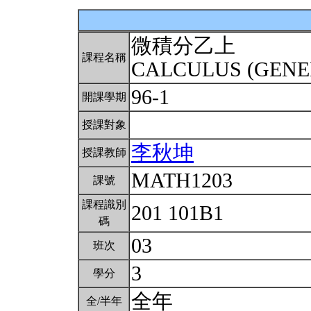
微積分乙上
課程名稱
CALCULUS (GENE
96-1
開課學期
授課對象
李秋坤
授課教師
MATH1203
課號
課程識別
201 101B1
碼
03
班次
3
學分
全年
全/半年