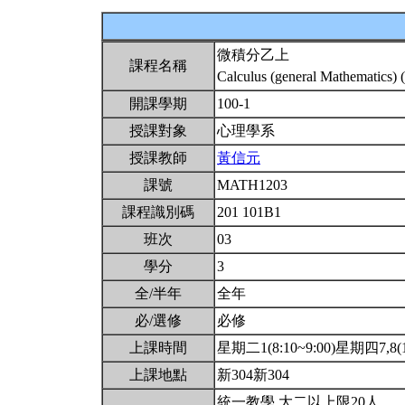
微積分乙上
課程名稱
Calculus (general Mathematics) 
開課學期
100-1
授課對象
心理學系
授課教師
黃信元
課號
MATH1203
課程識別碼
201 101B1
班次
03
學分
3
全/半年
全年
必/選修
必修
上課時間
星期二1(8:10~9:00)星期四7,8(14
上課地點
新304新304
統一教學.大二以上限20人.