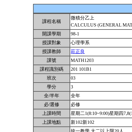
微積分乙上
課程名稱
CALCULUS (GENERAL MATH
開課學期
98-1
授課對象
心理學系
授課教師
莊正良
課號
MATH1203
課程識別碼
201 101B1
班次
03
學分
3
全/半年
全年
必/選修
必修
上課時間
星期二1(8:10~9:00)星期四7,8(14
上課地點
新102新102
統一教學.大二以上限20人.