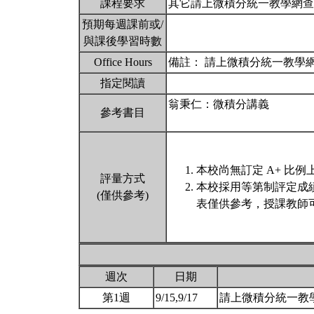
課程要求
其它請上微積分統一教學網查詢:http://
預期每週課前或/
與課後學習時數
Office Hours
備註： 請上微積分統一教學網查詢:http:
指定閱讀
翁秉仁：微積分講義
參考書目
本校尚無訂定 A+ 比例
評量方式
本校採用等第制評定成
(僅供參考)
表僅供參考，授課教師
週次
日期
第1週
9/15,9/17
請上微積分統一教學網查詢:h