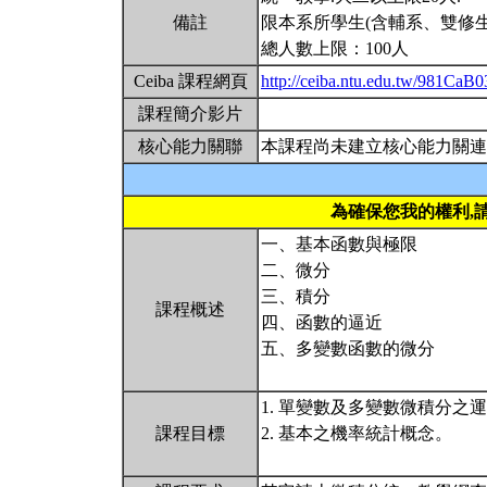
備註
限本系所學生(含輔系、雙修生
總人數上限：100人
Ceiba 課程網頁
http://ceiba.ntu.edu.tw/981CaB0
課程簡介影片
核心能力關聯
本課程尚未建立核心能力關連
為確保您我的權利,
一、基本函數與極限
二、微分
三、積分
課程概述
四、函數的逼近
五、多變數函數的微分
1. 單變數及多變數微積分之
課程目標
2. 基本之機率統計概念。