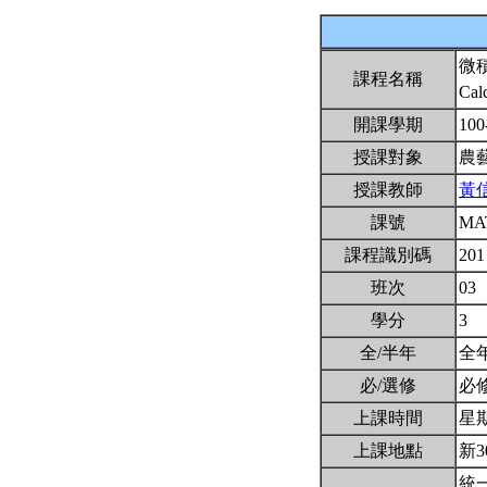
微
課程名稱
Cal
開課學期
100
授課對象
農
授課教師
黃
課號
MA
課程識別碼
201
班次
03
學分
3
全/半年
全
必/選修
必
上課時間
星期二
上課地點
新3
統