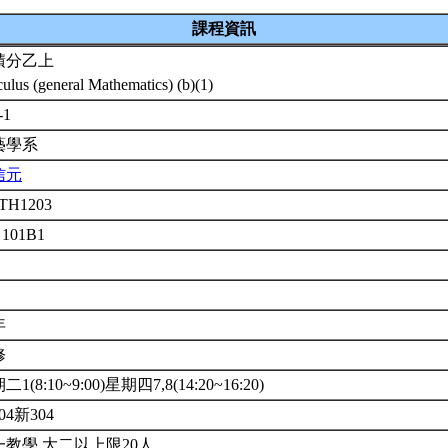
課程資訊
積分乙上
culus (general Mathematics) (b)(1)
-1
藝學系
信元
TH1203
 101B1
年
修
1(8:10~9:00)星期四7,8(14:20~16:20)
04新304
一教學.大二以上限20人.