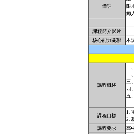
備註
限
總
課程簡介影片
核心能力關聯
本
一
二
三
課程概述
四
五
1
課程目標
2.
課程要求
高