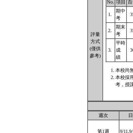
No.
項目
百
期中
1.
考
期末
2.
考
評量
方式
平時
(僅供
3.
成
參考)
績
本校尚無
本校採
考，授
週次
日
第1週
9/11,9