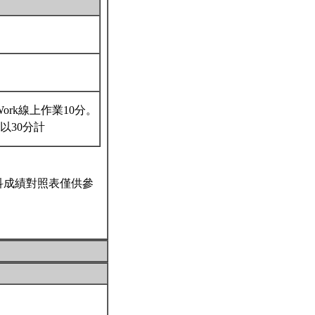
Work線上作業10分。
0分以30分計
科成績對照表僅供參