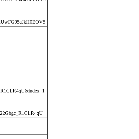
KRUwFG95aJkH0EOV5
_R1CLR4qU&index=1
Hy22Gbgc_R1CLR4qU