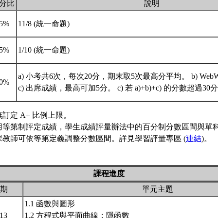
分比
說明
35%
11/8 (統一命題)
35%
1/10 (統一命題)
a) 小考共6次，每次20分，期末取5次最高分平均。 b) Web
30%
c) 出席成績，最高可加5分。 c) 若 a)+b)+c) 的分數超過3
訂定 A+ 比例上限。
用等第制評定成績，學生成績評量辦法中的百分制分數區間與單
課教師可依等第定義調整分數區間。詳見學習評量專區 (
連結
)。
課程進度
期
單元主題
1.1 函數與圖形
/13
1.2 方程式與平面曲線；隱函數