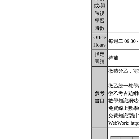
或/與
課後
學習
時數
Office
每週二 09:30
Hours
指定
待補
閱讀
微積分乙，翁
微乙統一教學網站: ht
參考
微乙考古題網站: htt
書目
數學知識網站: http:/
免費線上數學繪圖軟體D
免費知識型計算引擎: 
WebWork: http