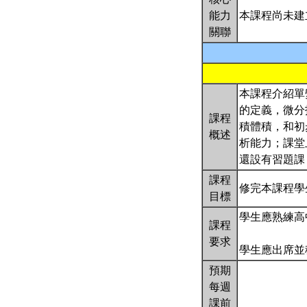
能力
本課程尚未建
關聯
本課程介紹單
的定義，微分
課程
積體積，和初
概述
析能力；課堂
還設有習題課
課程
修完本課程學
目標
學生應熟練高
課程
要求
學生應出席並
預期
每週
課前