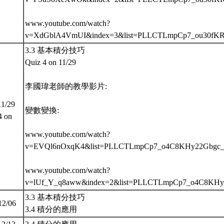
www.youtube.com/watch?
v=XdGblA4VmUI&index=3&list=PLLCTLmpCp7_ou30f
3.3 基本積分技巧
Quiz 4 on 11/29
李國瑋老師的教學影片:
11/29
變數變換:
4 on
www.youtube.com/watch?
v=EVQl6nOxqK4&list=PLLCTLmpCp7_o4C8KHy22Gbgc
www.youtube.com/watch?
v=lUf_Y_q8aww&index=2&list=PLLCTLmpCp7_o4C8K
3.3 基本積分技巧
12/06
3.4 積分的應用