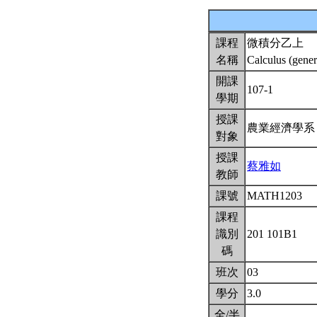
課程
微積分乙上
名稱
Calculus (gener
開課
107-1
學期
授課
農業經濟學
對象
授課
蔡雅如
教師
課號
MATH1203
課程
識別
201 101B1
碼
班次
03
學分
3.0
全/半