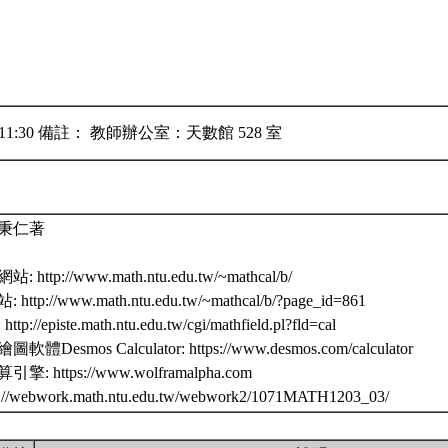
~11:30 備註： 教師辦公室：天數館 528 室
秉仁著
tp://www.math.ntu.edu.tw/~mathcal/b/
p://www.math.ntu.edu.tw/~mathcal/b/?page_id=861
/episte.math.ntu.edu.tw/cgi/mathfield.pl?fld=cal
esmos Calculator: https://www.desmos.com/calculator
https://www.wolframalpha.com
://webwork.math.ntu.edu.tw/webwork2/1071MATH1203_03/