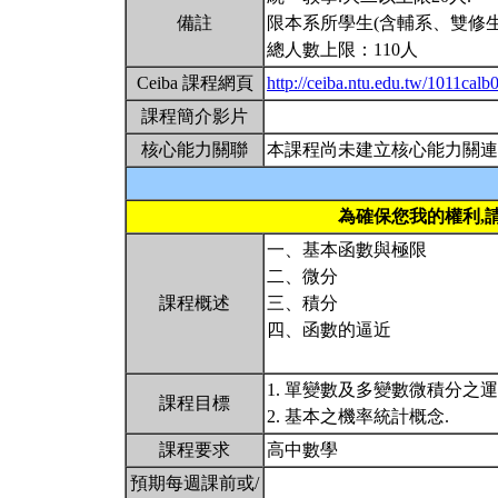
備註
限本系所學生(含輔系、雙修生
總人數上限：110人
Ceiba 課程網頁
http://ceiba.ntu.edu.tw/1011calb
課程簡介影片
核心能力關聯
本課程尚未建立核心能力關連
為確保您我的權利,
一、基本函數與極限
二、微分
課程概述
三、積分
四、函數的逼近
1. 單變數及多變數微積分之
課程目標
2. 基本之機率統計概念.
課程要求
高中數學
預期每週課前或/