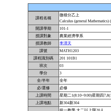
微積分乙上
課程名稱
Calculus (general Mathematics) 
開課學期
101-1
授課對象
農業經濟學系
授課教師
李渭天
課號
MATH1203
課程識別碼
201 101B1
班次
03
學分
3
全/半年
全年
必/選修
必修
上課時間
星期二1(8:10~9:00)星期四7,8(14
上課地點
新304新304
統一教學.大二以上限20人.