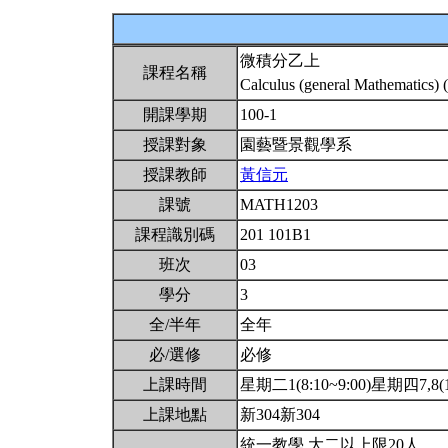
微積分乙上
課程名稱
Calculus (general Mathematics) 
開課學期
100-1
授課對象
園藝暨景觀學系
授課教師
黃信元
課號
MATH1203
課程識別碼
201 101B1
班次
03
學分
3
全/半年
全年
必/選修
必修
上課時間
星期二1(8:10~9:00)星期四7,8(14
上課地點
新304新304
統一教學.大二以上限20人.