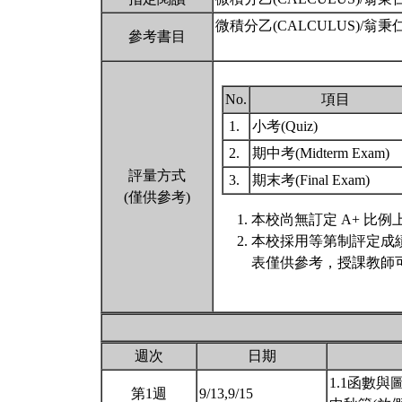
微積分乙(CALCULUS)/翁
參考書目
No.
項目
1.
小考(Quiz)
2.
期中考(Midterm Exam)
評量方式
3.
期末考(Final Exam)
(僅供參考)
本校尚無訂定 A+ 比例
本校採用等第制評定成
表僅供參考，授課教師
週次
日期
1.1函數與
第1週
9/13,9/15