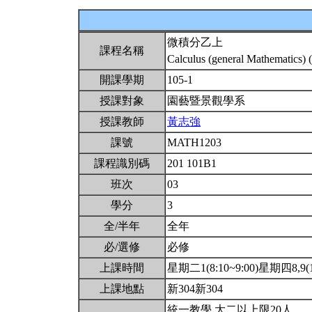
微積分乙上
課程名稱
Calculus (general Mathematics) 
開課學期
105-1
授課對象
園藝暨景觀學系
授課教師
黃志強
課號
MATH1203
課程識別碼
201 101B1
班次
03
學分
3
全/半年
全年
必/選修
必修
上課時間
星期二1(8:10~9:00)星期四8,9(15
上課地點
新304新304
統一教學.大二以上限20人.