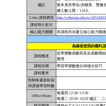
備註
限本系所學生(含輔系、雙修生
總人數上限：110人
Ceiba 課程網頁
http://ceiba.ntu.edu.tw/1051M
課程簡介影片
核心能力關聯
本課程尚未建立核心能力關連
為確保您我的權利,
從單變數函數與其反函數開始介
課程概述
應用
課程目標
學習單變數微分與積分技巧
課程要求
預期每週課前或/
與課後學習時數
每週四 12:30~13:30
Office Hours
每週二 18:30~19:20 備註：
指定閱讀
微積分乙(CALCULUS)/翁