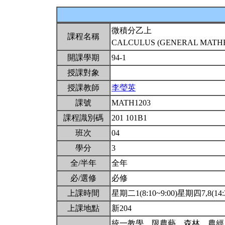
微積分乙上
課程名稱
CALCULUS (GENERAL MATHEM
開課學期
94-1
授課對象
授課教師
李瑩英
課號
MATH1203
課程識別碼
201 101B1
班次
04
學分
3
全/半年
全年
必/選修
必修
上課時間
星期二1(8:10~9:00)星期四7,8(14:2
上課地點
新204
統一教學。限農藝、森林、農經