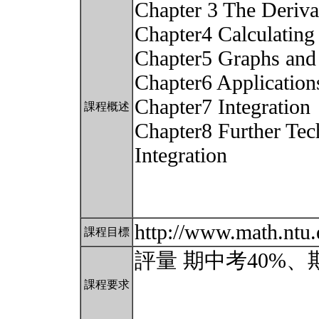
Chapter 3 The Deriva
Chapter4 Calculating 
Chapter5 Graphs and 
Chapter6 Applications
Chapter7 Integration
課程概述
Chapter8 Further Tec
Integration
http://www.math.ntu
課程目標
評量 期中考40%、
課程要求