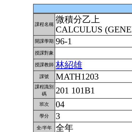
微積分乙上
課程名稱
CALCULUS (GENE
96-1
開課學期
授課對象
林紹雄
授課教師
MATH1203
課號
課程識別
201 101B1
碼
04
班次
3
學分
全年
全/半年