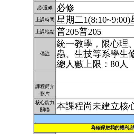
必修
必/選修
星期二1(8:10~9:00)
上課時間
普205普205
上課地點
統一教學，限心理
蟲、生技等系學生
備註
總人數上限：80人
課程簡介
影片
核心能力
本課程尚未建立核
關聯
為確保您我的權利,