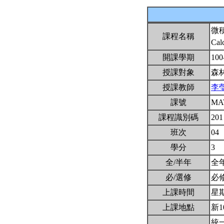
微
課程名稱
Cal
開課學期
100
授課對象
森
授課教師
李
課號
MA
課程識別碼
201
班次
04
學分
3
全/半年
全
必/選修
必
上課時間
星期二
上課地點
新1
統