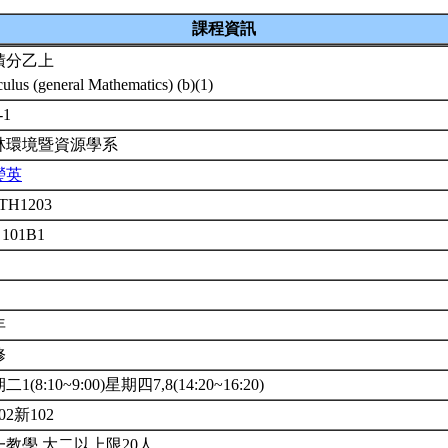
課程資訊
積分乙上
culus (general Mathematics) (b)(1)
-1
林環境暨資源學系
瑩英
TH1203
 101B1
年
修
1(8:10~9:00)星期四7,8(14:20~16:20)
02新102
一教學.大二以上限20人.