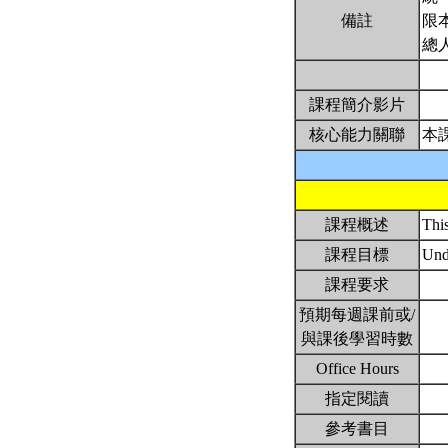
備註
限
總
課程簡介影片
核心能力關聯
本
課程概述
This
課程目標
Und
課程要求
預期每週課前或/
與課後學習時數
Office Hours
指定閱讀
參考書目